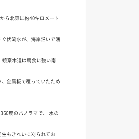
から北東に約40キロメート
そぐ伏流水が、海岸沿いで湧
 観察木道は腐食に強い南
り、金属板で覆っていたため
60度のパノラマで、 水の
芝生もきれいに刈られてお