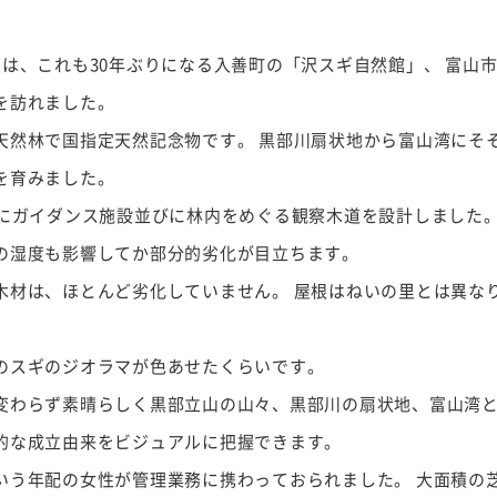
は、これも30年ぶりになる入善町の「沢スギ自然館」、 富山市
を訪れました。
然林で国指定天然記念物です。 黒部川扇状地から富山湾にそ
を育みました。
にガイダンス施設並びに林内をめぐる観察木道を設計しました。
の湿度も影響してか部分的劣化が目立ちます。
材は、ほとんど劣化していません。 屋根はねいの里とは異な
スギのジオラマが色あせたくらいです。
わらず素晴らしく黒部立山の山々、黒部川の扇状地、富山湾と3
的な成立由来をビジュアルに把握できます。
う年配の女性が管理業務に携わっておられました。 大面積の