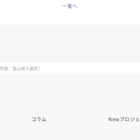
一覧へ
然館／富山県入善町）
コラム
Newプロジ