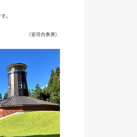
です。
（安河内泰男）