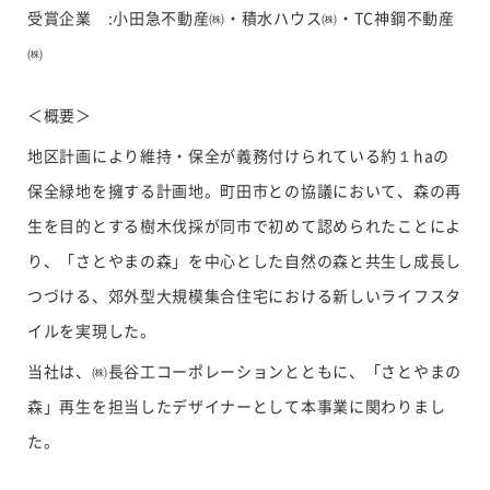
受賞企業 :小田急不動産㈱・積水ハウス㈱・TC神鋼不動産
㈱
＜概要＞
地区計画により維持・保全が義務付けられている約１haの
保全緑地を擁する計画地。町田市との協議において、森の再
生を目的とする樹木伐採が同市で初めて認められたことによ
り、「さとやまの森」を中心とした自然の森と共生し成長し
つづける、郊外型大規模集合住宅における新しいライフスタ
イルを実現した。
当社は、㈱長谷工コーポレーションとともに、「さとやまの
森」再生を担当したデザイナーとして本事業に関わりまし
た。