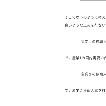
そこで以下のように考え
良いような工夫を行ない
産業１の移輸
で，産業1の国内需要の
産業２の移輸
で，産業２移輸入率を計