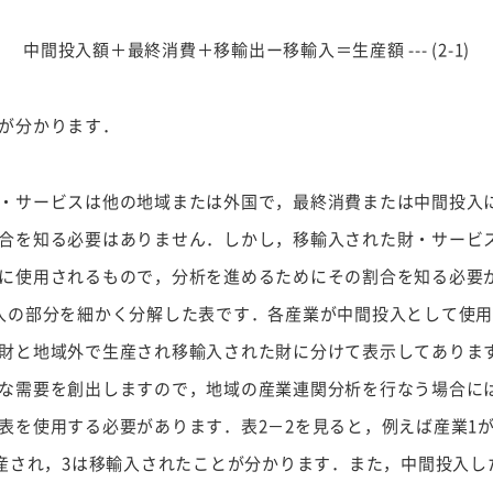
中間投入額＋最終消費＋移輸出ー移輸入＝生産額 --- (2-1)
が分かります．
・サービスは他の地域または外国で，最終消費または中間投入
合を知る必要はありません．しかし，移輸入された財・サービ
に使用されるもので，分析を進めるためにその割合を知る必要が
入の部分を細かく分解した表です．各産業が中間投入として使
財と地域外で生産され移輸入された財に分けて表示してありま
な需要を創出しますので，地域の産業連関分析を行なう場合には
表を使用する必要があります．表2－2を見ると，例えば産業1
産され，3は移輸入されたことが分かります．また，中間投入した