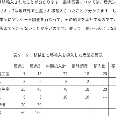
は移輸入されたことが分かります．最終需要については，産業1
産され，2は地域外で生産され移輸入されたことが分かります．
業所にアンケート調査を行なって，その結果を集計するのです
訳まで分からないことが多いのです．従って，表2－2のような
表２－２：移輸出と移輸入を導入した産業連関表
産業1
産業2
中間投入計
最終消費
移入出
移
内生産
7
15
22
18
20
入
3
5
8
2
---
内生産
25
45
70
10
20
入
5
5
10
10
---
価値
20
30
額
60
100