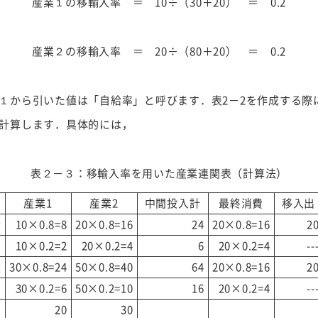
産業１の移輸入率 ＝ 10÷（30＋20） ＝ 0.2
産業２の移輸入率 ＝ 20÷（80＋20） ＝ 0.2
１から引いた値は「自給率」と呼びます．表2－2を作成する際
計算します．具体的には，
表２－３：移輸入率を用いた産業連関表（計算法）
産業1
産業2
中間投入計
最終消費
移入出
産
10×0.8=8
20×0.8=16
24
20×0.8=16
2
10×0.2=2
20×0.2=4
6
20×0.2=4
--
産
30×0.8=24
50×0.8=40
64
20×0.8=16
2
30×0.2=6
50×0.2=10
16
20×0.2=4
--
20
30