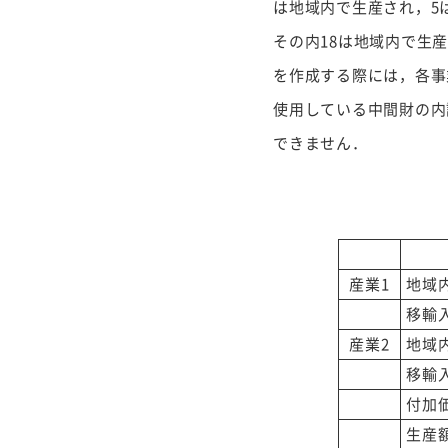
は地域内で生産され，5
その内18は地域内で生
を作成する際には，各事
使用している中間財の内
できません．
産業1
地域
移輸
産業2
地域
移輸
付加
生産