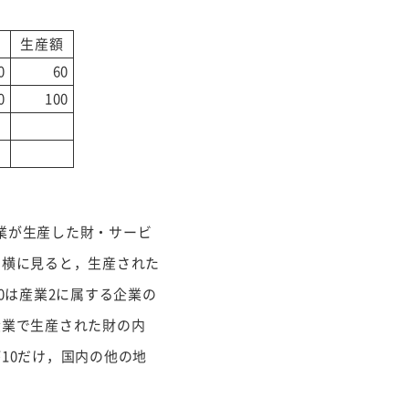
入
生産額
0
60
0
100
業が生産した財・サービ
を横に見ると，生産された
0は産業2に属する企業の
産業で生産された財の内
10だけ，国内の他の地