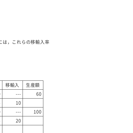
には，これらの移輸入率
移輸入
生産額
0
---
60
-
10
0
---
100
-
20