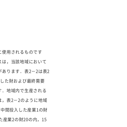
に使用されるものです
スは，当該地域において
あります．表2－2は表2
用した財および最終需要
す．地域内で生産される
，表2－2のように地域
が中間投入した産業1の財
産業2の財20の内，15