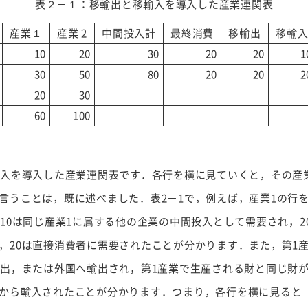
表２－１：移輸出と移輸入を導入した産業連関表
産業１
産業 2
中間投入計
最終消費
移輸出
移輸
10
20
30
20
20
1
30
50
80
20
20
2
20
30
60
100
輸入を導入した産業連関表です．各行を横に見ていくと，その産
言うことは，既に述べました．表2－1で，例えば，産業1の行
，10は同じ産業1に属する他の企業の中間投入として需要され，2
，20は直接消費者に需要されたことが分かります．また，第1
移出，または外国へ輸出され，第1産業で生産される財と同じ財が
から輸入されたことが分かります．つまり，各行を横に見ると