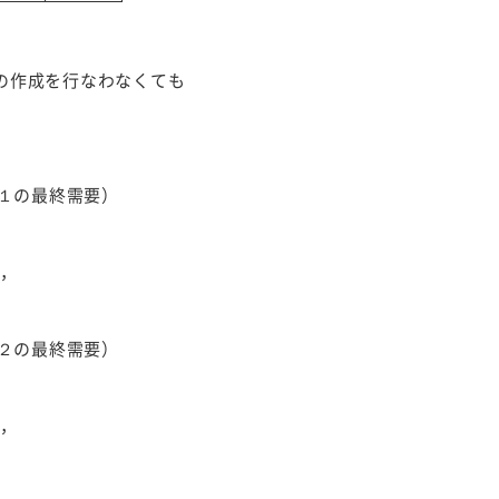
の作成を行なわなくても
１の最終需要）
て，
２の最終需要）
と，