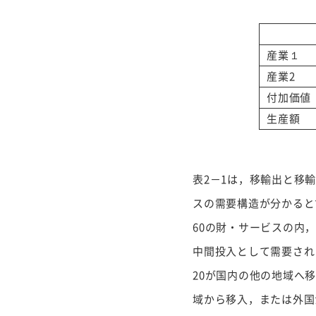
産業１
産業2
付加価値
生産額
表2－1は，移輸出と移
スの需要構造が分かると
60の財・サービスの内
中間投入として需要され
20が国内の他の地域へ
域から移入，または外国