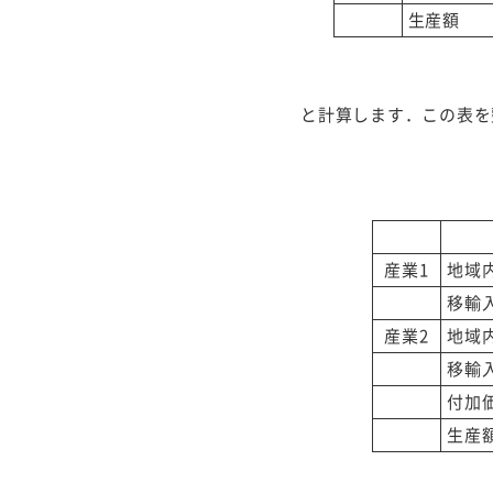
生産額
と計算します．この表を
産業1
地域
移輸
産業2
地域
移輸
付加
生産