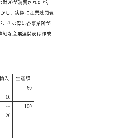
の財20が消費されたが，
しかし，実際に産業連関表
が，その際に各事業所が
詳細な産業連関表は作成
輸入
生産額
---
60
10
---
100
20