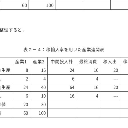
60
100
整理すると，
表２－４：移輸入率を用いた産業連関表
産業1
産業2
中間投入計
最終消費
移入出
移
内生産
8
16
24
16
20
入
2
4
6
4
---
内生産
24
40
64
16
20
入
6
10
16
4
---
価値
20
30
額
60
100